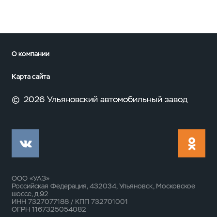
О компании
Карта сайта
©
2026 Ульяновский автомобильный завод
ООО «УАЗ»
Российская Федерация, 432034, Ульяновск, Московское
шоссе, д.92
ИНН 7327077188 / КПП 732701001
ОГРН 1167325054082