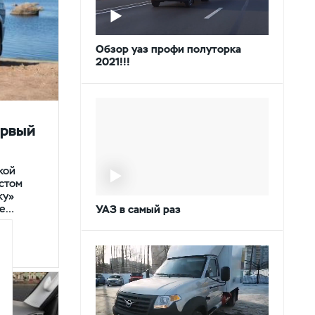
Обзор уаз профи полуторка
2021!!!
ервый
кой
устом
ку»
ие…
УАЗ в самый раз