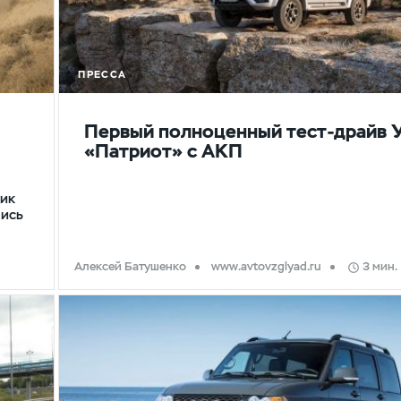
ПРЕССА
Первый полноценный тест-драйв 
«Патриот» с АКП
Зик
лись
Алексей Батушенко
www.avtovzglyad.ru
3 мин.