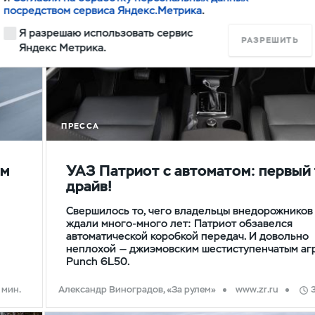
посредством сервиса Яндекс.Метрика
.
Я разрешаю использовать сервис
РАЗРЕШИТЬ
Яндекс Метрика.
ПРЕССА
ом
УАЗ Патриот с автоматом: первый 
драйв!
Свершилось то, чего владельцы внедорожников
ждали много-много лет: Патриот обзавелся
автоматической коробкой передач. И довольно
неплохой — джиэмовским шестиступенчатым аг
Punch 6L50.
 мин.
Александр Виноградов, «За рулем»
www.zr.ru