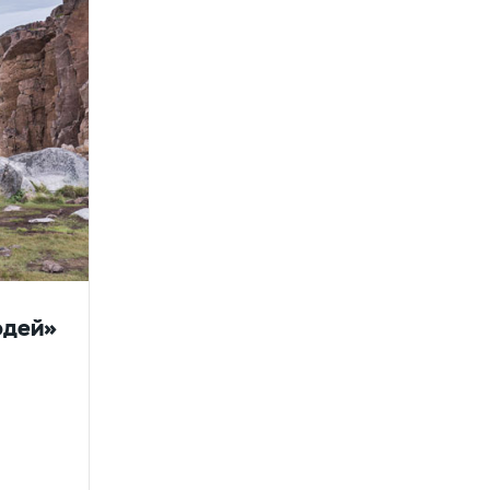
юдей»