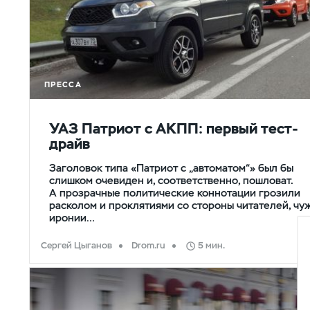
ПРЕССА
УАЗ Патриот с АКПП: первый тест-
драйв
Заголовок типа «Патриот с „автоматом“» был бы
слишком очевиден и, соответственно, пошловат.
А прозрачные политические коннотации грозили
расколом и проклятиями со стороны читателей, чу
иронии…
Сергей Цыганов
Drom.ru
5 мин.