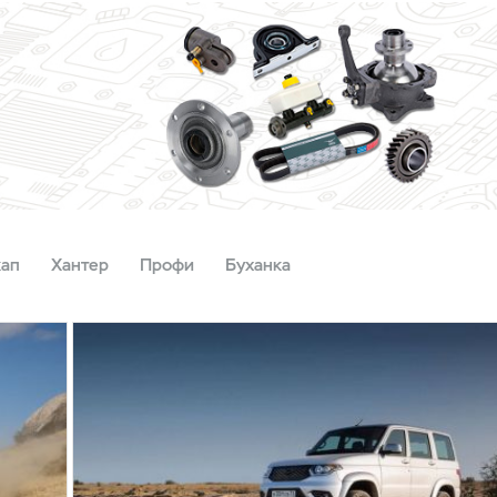
кап
Хантер
Профи
Буханка