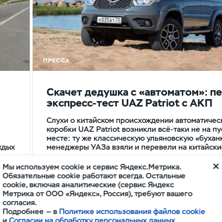
ПРЕССА
Скачет дедушка с «автоматом»: п
экспресс-тест UAZ Patriot с АКП
Слухи о китайском происхождении автоматичес
коробки UAZ Patriot возникли всё-таки не на п
месте: ту же классическую ульяновскую «бухан
ждых
менеджеры УАЗа взяли и перевели на китайск
Мы используем cookie и сервис Яндекс.Метрика.
Обязательные cookie работают всегда. Остальные
Сергей Арбузов
www.kolesa.ru
5 мин.
cookie, включая аналитические (сервис Яндекс
Метрика от ООО «Яндекс», Россия), требуют вашего
согласия.
Подробнее — в
Политике использования файлов cookie
и
Согласии на обработку персональных данных