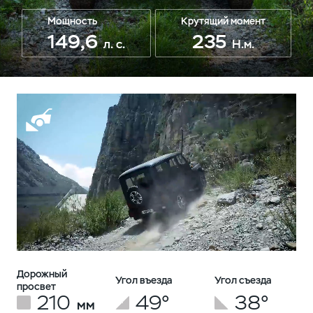
Мощность
Крутящий момент
149,6
235
л. с.
Н.м.
Дорожный
Угол въезда
Угол съезда
просвет
210
49°
38°
мм