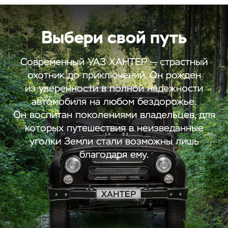
Выбери свой путь
Современный УАЗ ХАНТЕР — страстный
охотник до приключений. Он рожден
из уверенности в полной надежности
автомобиля на любом бездорожье.
Он воспитан поколениями владельцев, для
которых путешествия в неизведанные
уголки Земли стали возможны лишь
благодаря ему.