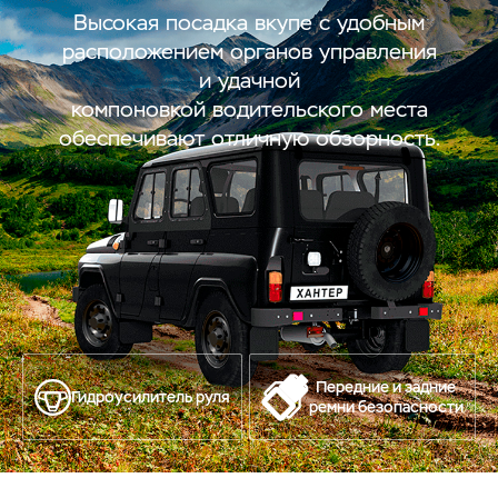
Высокая посадка вкупе с удобным
расположением органов управления
и удачной
компоновкой водительского места
обеспечивают отличную обзорность.
Передние и задние
Гидроусилитель руля
ремни безопасности