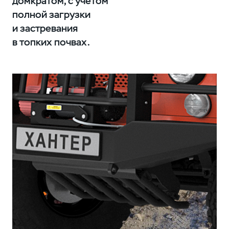
домкратом, с учётом
полной загрузки
и застревания
в топких почвах.