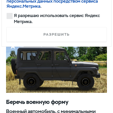
Задняя подвеска с полуэллиптическими
персональных данных посредством сервиса
Яндекс.Метрика
.
рессорами делает автомобиль устойчивым
к экстремальным нагрузкам и надежным
Я разрешаю использовать сервис Яндекс
на бездорожье.
Метрика.
РАЗРЕШИТЬ
Беречь военную форму
Военный автомобиль, с минимальными