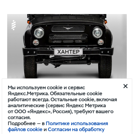
Мы используем cookie и сервис
Подвеска
Яндекс.Метрика. Обязательные cookie
работают всегда. Остальные cookie, включая
Передняя пружинная подвеска
аналитические (сервис Яндекс Метрика
обеспечивает хорошую управляемость,
от ООО «Яндекс», Россия), требуют вашего
согласия.
комфорт для пассажиров и проста
Подробнее — в
Политике использования
в обслуживании.
файлов cookie
и
Согласии на обработку