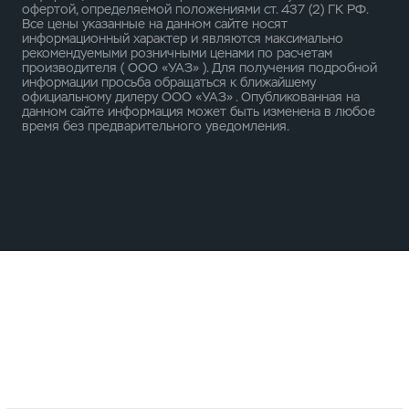
офертой, определяемой положениями ст. 437 (2) ГК РФ.
Все цены указанные на данном сайте носят
информационный характер и являются максимально
рекомендуемыми розничными ценами по расчетам
производителя ( ООО «УАЗ» ). Для получения подробной
информации просьба обращаться к ближайшему
официальному дилеру ООО «УАЗ» . Опубликованная на
данном сайте информация может быть изменена в любое
время без предварительного уведомления.